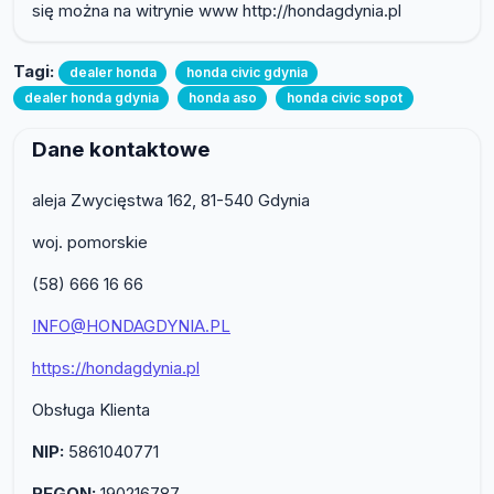
się można na witrynie www http://hondagdynia.pl
Tagi:
dealer honda
honda civic gdynia
dealer honda gdynia
honda aso
honda civic sopot
Dane kontaktowe
aleja Zwycięstwa 162, 81-540 Gdynia
woj. pomorskie
(58) 666 16 66
INFO@HONDAGDYNIA.PL
https://hondagdynia.pl
Obsługa Klienta
NIP:
5861040771
REGON:
190216787