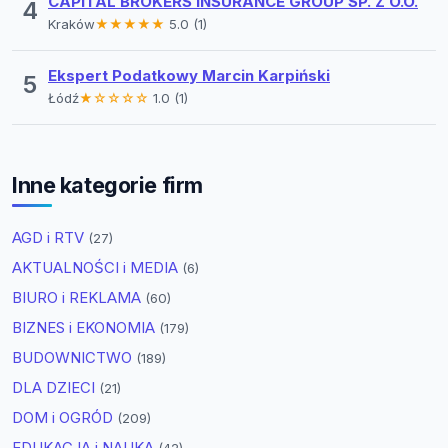
CAPITAL BROKERS INSURANCE GROUP SP. Z O.O.
4
Kraków
★★★★★
5.0 (1)
Ekspert Podatkowy Marcin Karpiński
5
Łódź
★☆☆☆☆
1.0 (1)
Inne kategorie firm
AGD i RTV
(27)
AKTUALNOŚCI i MEDIA
(6)
BIURO i REKLAMA
(60)
BIZNES i EKONOMIA
(179)
BUDOWNICTWO
(189)
DLA DZIECI
(21)
DOM i OGRÓD
(209)
EDUKACJA i NAUKA