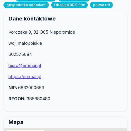
gospodarka odpadami
Obsługa BDO firm
paliwa rdf
Dane kontaktowe
Korczaka 8, 32-005 Niepołomice
woj. małopolskie
602575684
biuro@emmar.pl
https://emmar.pl
NIP:
6832000663
REGON:
385880480
Mapa