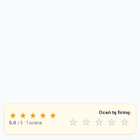
Oceń tę firmę:
★
★
★
★
★
☆
☆
☆
☆
☆
5.0
/ 5 · 1 ocena