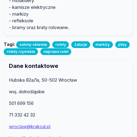
- moskitiery
- karnisze elektryczne
- markizy
- refleksole
- bramy oraz kraty rolowane.
Tagi:
osłony okienne
rolety
żaluzje
markizy
plisy
rolety rzymskie
naprawa rolet
Dane kontaktowe
Hubska 82a/1a, 50-502 Wrocław
woj. dolnośląskie
501 699 156
71 332 42 32
wroclaw@krakzal.pl