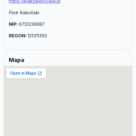
https://krakzalwroclaw.pl
Piotr Kaliciński
NIP:
6751239087
REGON:
121311350
Mapa