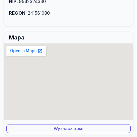
NIP:
9542324330
REGON:
241561080
Mapa
Wyznacz trase