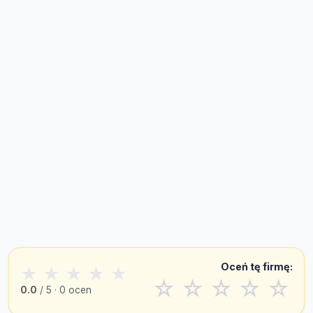
Oceń tę firmę:
★
★
★
★
★
☆
☆
☆
☆
☆
0.0
/ 5 · 0 ocen