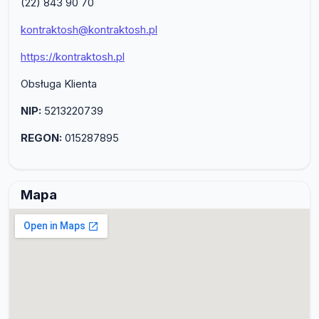
(22) 843 90 70
kontraktosh@kontraktosh.pl
https://kontraktosh.pl
Obsługa Klienta
NIP:
5213220739
REGON:
015287895
Mapa