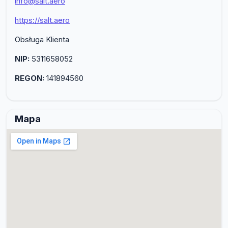
info@salt.aero
https://salt.aero
Obsługa Klienta
NIP:
5311658052
REGON:
141894560
Mapa