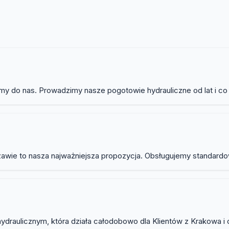
draulika
my do nas. Prowadzimy nasze pogotowie hydrauliczne od lat i co
awie to nasza najważniejsza propozycja. Obsługujemy standardow
draulicznym, która działa całodobowo dla Klientów z Krakowa i ok